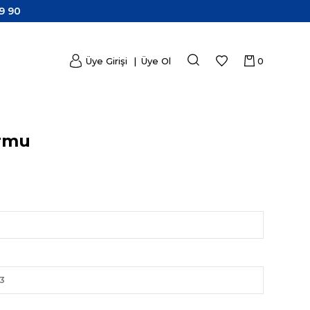
9 90
Üye Girişi
Üye Ol
0
ormu