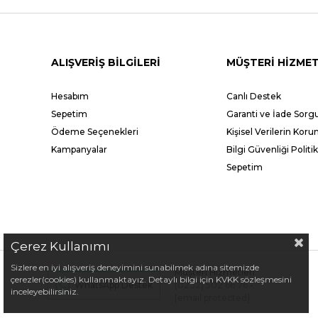
ALIŞVERİŞ BİLGİLERİ
MÜŞTERİ HİZMET
Hesabım
Canlı Destek
Sepetim
Garanti ve İade Sor
Ödeme Seçenekleri
Kişisel Verilerin Kor
Kampanyalar
Bilgi Güvenliği Politik
Sepetim
Çerez Kullanımı
Sizlere en iyi alışveriş deneyimini sunabilmek adına sitemizde
Müşteri Hizmetleri
çerezler(cookies) kullanmaktayız. Detaylı bilgi için KVKK sözleşmesini
(0232) 502 66 76
-
WhatsApp Destek
inceleyebilirsiniz.
[email protected]