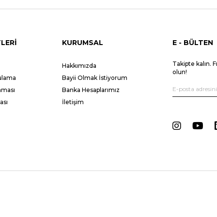
LERİ
KURUMSAL
E - BÜLTEN
Takipte kalın. F
Hakkımızda
olun!
gulama
Bayii Olmak İstiyorum
unması
Banka Hesaplarımız
ası
İletişim