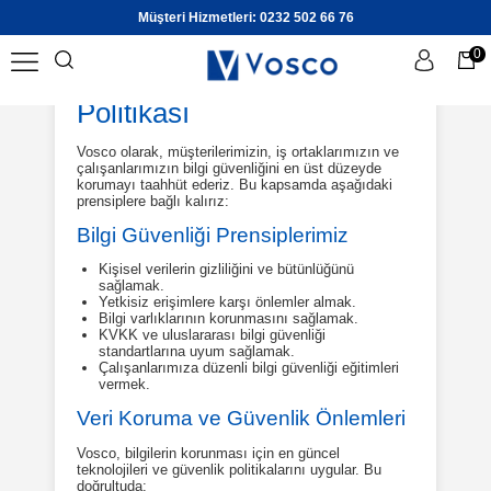
Müşteri Hizmetleri: 0232 502 66 76
0
Vosco Bilgi Güvenliği
Politikası
Üye Girişi
Üye Ol
Vosco olarak, müşterilerimizin, iş ortaklarımızın ve
çalışanlarımızın bilgi güvenliğini en üst düzeyde
korumayı taahhüt ederiz. Bu kapsamda aşağıdaki
prensiplere bağlı kalırız:
Bilgi Güvenliği Prensiplerimiz
Kişisel verilerin gizliliğini ve bütünlüğünü
sağlamak.
Yetkisiz erişimlere karşı önlemler almak.
Bilgi varlıklarının korunmasını sağlamak.
KVKK ve uluslararası bilgi güvenliği
standartlarına uyum sağlamak.
Çalışanlarımıza düzenli bilgi güvenliği eğitimleri
vermek.
Veri Koruma ve Güvenlik Önlemleri
Vosco, bilgilerin korunması için en güncel
teknolojileri ve güvenlik politikalarını uygular. Bu
doğrultuda: