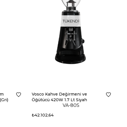
TÜKENDI
am
Vosco Kahve Değirmeni ve
Gri)
Öğütücü 420W 1.7 Lt Siyah
VA-80S
₺42.102,64