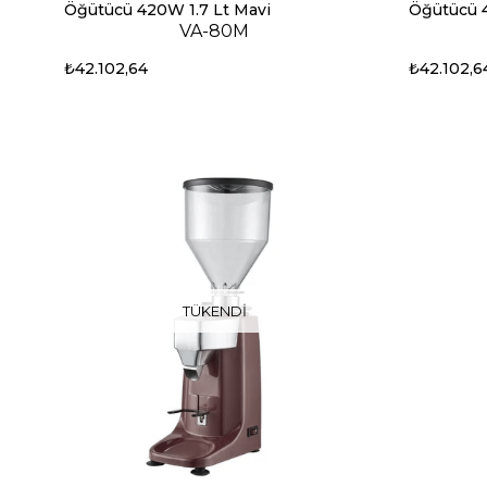
Öğütücü 420W 1.7 Lt Mavi
Öğütücü 4
VA-80M
₺42.102,64
₺42.102,6
TÜKENDI