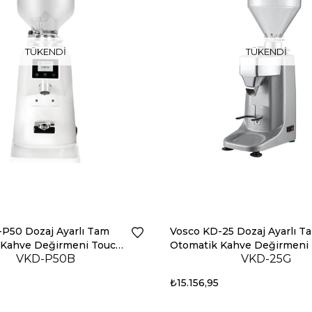
TÜKENDI
TÜKENDI
P50 Dozaj Ayarlı Tam
Vosco KD-25 Dozaj Ayarlı T
 Kahve Değirmeni Touch
Otomatik Kahve Değirmeni (
VKD-P50B
VKD-25G
1
₺15.156,95