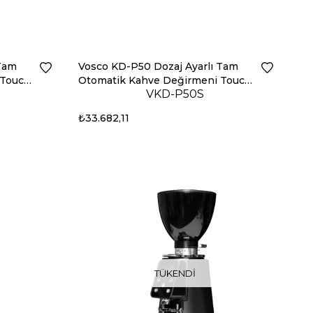
 Tam
Vosco KD-P50 Dozaj Ayarlı Tam
 Touch
Otomatik Kahve Değirmeni Touch
VKD-P50S
(Siyah)
₺33.682,11
TÜKENDI