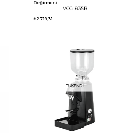
Değirmeni
VCG-835B
₺2.719,31
TÜKENDI