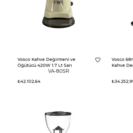
Vosco Kahve Değirmeni ve
Vosco 68m
Öğütücü 420W 1.7 Lt Sarı
Kahve De
VA-80SR
₺42.102,64
₺34.252,9