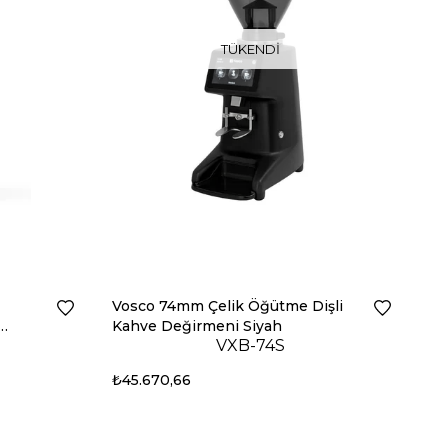
TÜKENDI
Vosco 74mm Çelik Öğütme Dişli
Kahve Değirmeni Siyah
VXB-74S
₺45.670,66