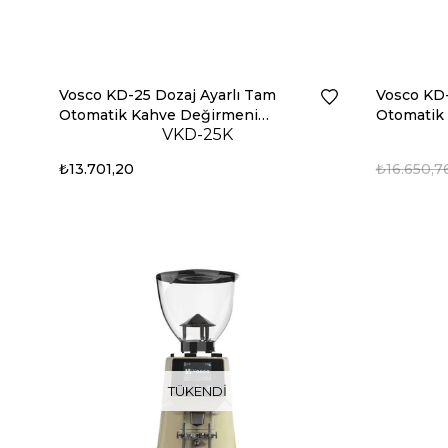
Vosco KD-25 Dozaj Ayarlı Tam
Vosco KD-
Otomatik Kahve Değirmeni
Otomatik 
VKD-25K
(Kırmızı)
₺13.701,20
₺16.650,7
TÜKENDI