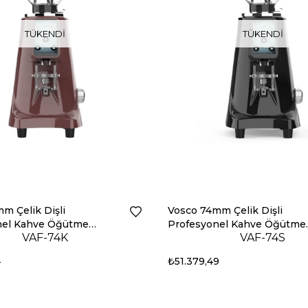
TÜKENDI
TÜKENDI
m Çelik Dişli
Vosco 74mm Çelik Dişli
nel Kahve Öğütme
Profesyonel Kahve Öğütme
VAF-74K
VAF-74S
Kırmızı
Makinesi Siyah
4
₺51.379,49