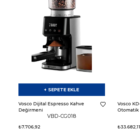
SEPETE EKLE
Vosco Dijital Espresso Kahve
Vosco KD-
Değirmeni
Otomatik
VBD-CG018
(Beyaz)
₺7.706,92
₺33.682,1