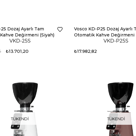
25 Dozaj Ayarlı Tam
Vosco KD-P25 Dozaj Ayarlı
Kahve Değirmeni (Siyah)
Otomatik Kahve Değirmeni
VKD-25S
VKD-P25S
(Siyah)
6
₺13.701,20
₺17.982,82
TÜKENDI
TÜKENDI