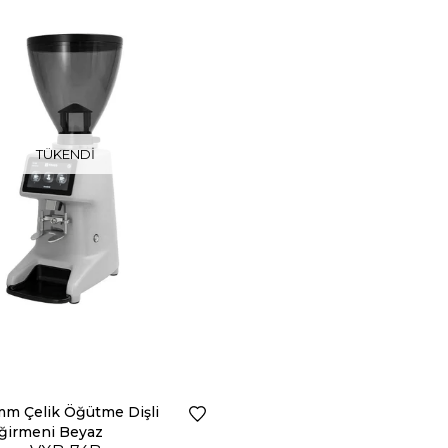
TÜKENDI
m Çelik Öğütme Dişli
ğirmeni Beyaz