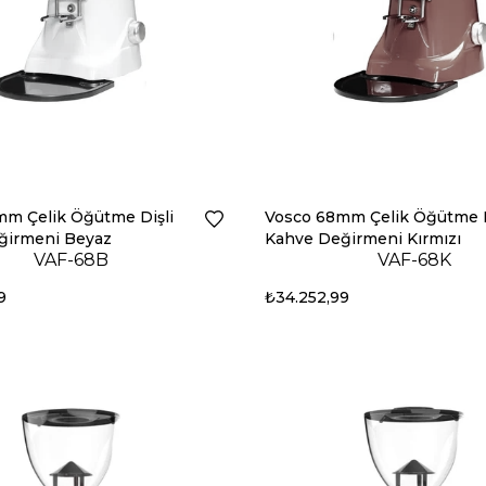
m Çelik Öğütme Dişli
Vosco 68mm Çelik Öğütme D
ğirmeni Beyaz
Kahve Değirmeni Kırmızı
VAF-68B
VAF-68K
9
₺34.252,99