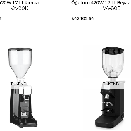
20W 1.7 Lt Kırmızı
Öğütücü 420W 1.7 Lt Beyaz
VA-80K
VA-80B
4
₺42.102,64
TÜKENDI
TÜKENDI