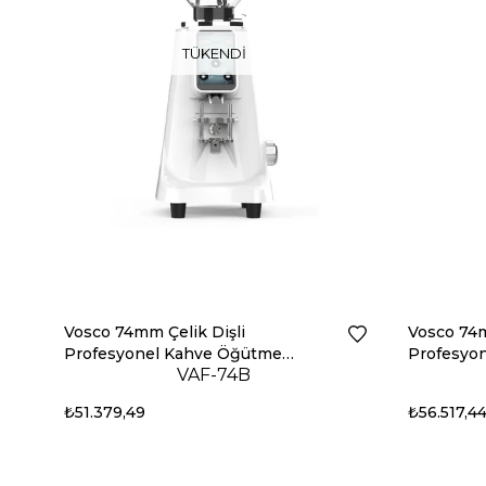
TÜKENDI
Vosco 74mm Çelik Dişli
Vosco 74m
Profesyonel Kahve Öğütme
Profesyo
VAF-74B
Makinesi Beyaz
Makinesi 
₺51.379,49
₺56.517,4