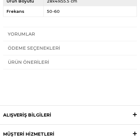
Ürün Boyutu
28x41x55.5 cm
Frekans
50-60
YORUMLAR
ÖDEME SEÇENEKLERI
ÜRÜN ÖNERILERI
ALIŞVERİŞ BİLGİLERİ
MÜŞTERİ HİZMETLERİ