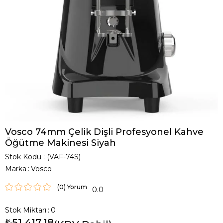
Vosco 74mm Çelik Dişli Profesyonel Kahve
Öğütme Makinesi Siyah
Stok Kodu
(VAF-74S)
Marka
:
Vosco
(0)
0.0
Stok Miktarı
:
0
₺51.417,18