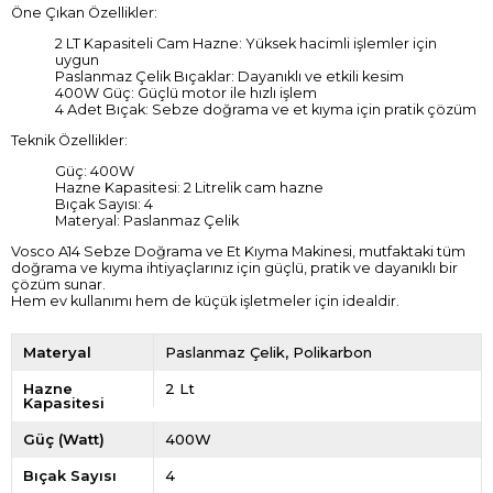
Öne Çıkan Özellikler:
2 LT Kapasiteli Cam Hazne: Yüksek hacimli işlemler için
uygun
Paslanmaz Çelik Bıçaklar: Dayanıklı ve etkili kesim
400W Güç: Güçlü motor ile hızlı işlem
4 Adet Bıçak: Sebze doğrama ve et kıyma için pratik çözüm
Teknik Özellikler:
Güç: 400W
Hazne Kapasitesi: 2 Litrelik cam hazne
Bıçak Sayısı: 4
Materyal: Paslanmaz Çelik
Vosco A14 Sebze Doğrama ve Et Kıyma Makinesi, mutfaktaki tüm
doğrama ve kıyma ihtiyaçlarınız için güçlü, pratik ve dayanıklı bir
çözüm sunar.
Hem ev kullanımı hem de küçük işletmeler için idealdir.
Materyal
Paslanmaz Çelik
Polikarbon
Hazne
2 Lt
Kapasitesi
Güç (Watt)
400W
Bıçak Sayısı
4