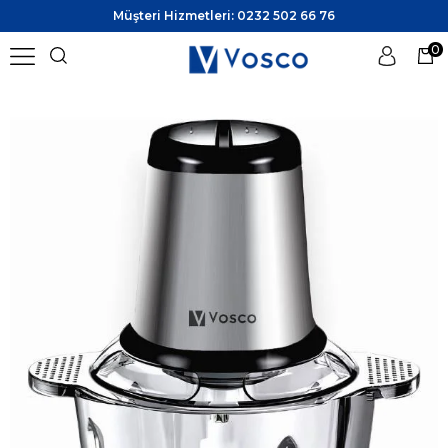
Müşteri Hizmetleri: 0232 502 66 76
0
Üye Girişi
Üye Ol