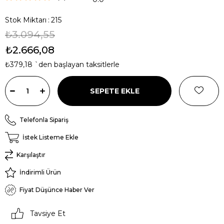
Stok Miktarı
:
215
₺3.094,55
₺2.666,08
₺379,18
`den başlayan taksitlerle
Telefonla Sipariş
İstek Listeme Ekle
Karşılaştır
İndirimli Ürün
Fiyat Düşünce Haber Ver
Tavsiye Et