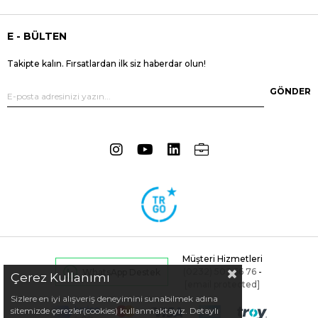
E - BÜLTEN
Takipte kalın. Fırsatlardan ilk siz haberdar olun!
GÖNDER
Müşteri Hizmetleri
(0232) 502 66 76
-
WhatsApp Destek
Çerez Kullanımı
[email protected]
Sizlere en iyi alışveriş deneyimini sunabilmek adına
sitemizde çerezler(cookies) kullanmaktayız. Detaylı