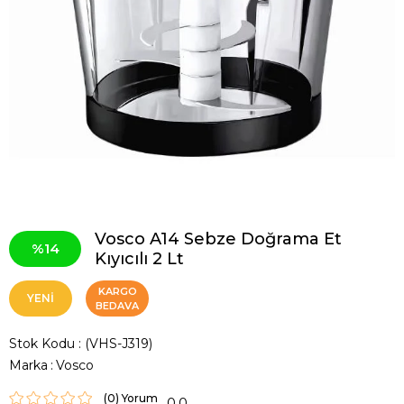
Vosco A14 Sebze Doğrama Et
14
Kıyıcılı 2 Lt
KARGO
YENI
BEDAVA
ÜRÜN
Stok Kodu
(VHS-J319)
Marka
:
Vosco
(0)
0.0