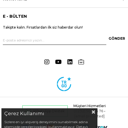
E - BÜLTEN
Takipte kalın. Fırsatlardan ilk siz haberdar olun!
GÖNDER
Müşteri Hizmetleri
(0232) 502 66 76
-
WhatsApp Destek
Çerez Kullanımı
[email protected]
Sizlere en iyi alışveriş deneyimini sunabilmek adına
sitemizde çerezler(cookies) kullanmaktayız. Detaylı