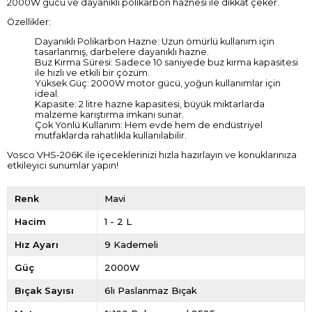
2000W gücü ve dayanıklı polikarbon haznesi ile dikkat çeker.
Özellikler:
Dayanıklı Polikarbon Hazne: Uzun ömürlü kullanım için
tasarlanmış, darbelere dayanıklı hazne.
Buz Kırma Süresi: Sadece 10 saniyede buz kırma kapasitesi
ile hızlı ve etkili bir çözüm.
Yüksek Güç: 2000W motor gücü, yoğun kullanımlar için
ideal.
Kapasite: 2 litre hazne kapasitesi, büyük miktarlarda
malzeme karıştırma imkanı sunar.
Çok Yönlü Kullanım: Hem evde hem de endüstriyel
mutfaklarda rahatlıkla kullanılabilir.
Vosco VHS-206K ile içeceklerinizi hızla hazırlayın ve konuklarınıza
etkileyici sunumlar yapın!
Renk
Mavi
Hacim
1 - 2 L
Hız Ayarı
9 Kademeli
Güç
2000W
Bıçak Sayısı
6lı Paslanmaz Bıçak