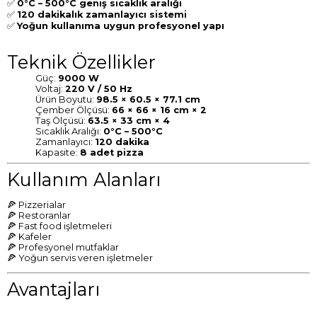
✅
0°C – 500°C geniş sıcaklık aralığı
✅
120 dakikalık zamanlayıcı sistemi
✅
Yoğun kullanıma uygun profesyonel yapı
Teknik Özellikler
Güç:
9000 W
Voltaj:
220 V / 50 Hz
Ürün Boyutu:
98.5 × 60.5 × 77.1 cm
Çember Ölçüsü:
66 × 66 × 16 cm × 2
Taş Ölçüsü:
63.5 × 33 cm × 4
Sıcaklık Aralığı:
0°C – 500°C
Zamanlayıcı:
120 dakika
Kapasite:
8 adet pizza
Kullanım Alanları
🍕 Pizzerialar
🍕 Restoranlar
🍕 Fast food işletmeleri
🍕 Kafeler
🍕 Profesyonel mutfaklar
🍕 Yoğun servis veren işletmeler
Avantajları