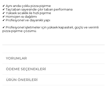
✔ Aynı anda çoklu pizza pişirme
✔ Taş taban sayesinde çıtır taban performansı
✔ Yüksek sıcaklık ile hızlı pişirme
✔ Homojen ısı dağılımı
✔ Profesyonel ve dayanıklı yapı
✔ Profesyonel işletmeler için yüksek kapasiteli, güçlü ve verimli
pizza pişirme çözümü.
YORUMLAR
ÖDEME SEÇENEKLERI
ÜRÜN ÖNERILERI