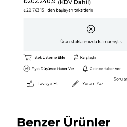
₺202.240,91
(KDV Dahil)
₺28.763,15
`den başlayan taksitlerle
Ürün stoklarımızda kalmamıştır.
İstek Listeme Ekle
Karşılaştır
Fiyat Düşünce Haber Ver
Gelince Haber Ver
Sorula
Tavsiye Et
Yorum Yaz
Benzer Ürünler