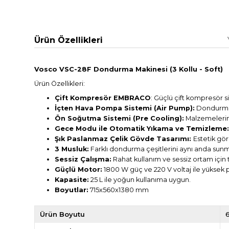
Ürün Özellikleri
Vosco VSC-28F Dondurma Makinesi (3 Kollu - Soft)
Ürün Özellikleri:
Çift Kompresör EMBRACO
: Güçlü çift kompresör s
İçten Hava Pompa Sistemi (Air Pump):
Dondurma k
Ön Soğutma Sistemi (Pre Cooling):
Malzemeleriniz
Gece Modu ile Otomatik Yıkama ve Temizleme
Şık Paslanmaz Çelik Gövde Tasarımı:
Estetik gö
3 Musluk:
Farklı dondurma çeşitlerini aynı anda sunma
Sessiz Çalışma:
Rahat kullanım ve sessiz ortam için t
Güçlü Motor:
1800 W güç ve 220 V voltaj ile yüksek
Kapasite:
25 L ile yoğun kullanıma uygun.
Boyutlar:
715x560x1380 mm
Ürün Boyutu