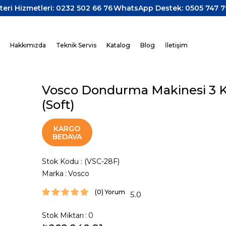
teri Hizmetleri: 0232 502 66 76
WhatsApp Destek: 0505 747 7
z
Hakkımızda
Teknik Servis
Katalog
Blog
İletişim
Vosco Dondurma Makinesi 3 K
(Soft)
KARGO
BEDAVA
Stok Kodu
(VSC-28F)
Marka
:
Vosco
(0)
5.0
›
Stok Miktarı
:
0