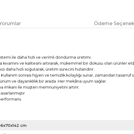
Yorumlar
Ödeme Seçenekl
istemi ile daha hızlı ve verimli dondurma üretimi.
ıvamını ve kalitesini artırarak, mükemmel bir dokusu olan ürünler eld
i daha hızlı soğutarak, üretim sürecini hızlandırır.
:
Kullanım sonrası hijyen ve temizlik kolaylığı sunar, zamandan tasarruf s
rünüm ve dayanıklılık bir arada. Her mekâna uyum sağlar.
 imkanı ile müşteri memnuniyetini artırır.
asarlanmıştır.
 performans.
66x70x142 cm