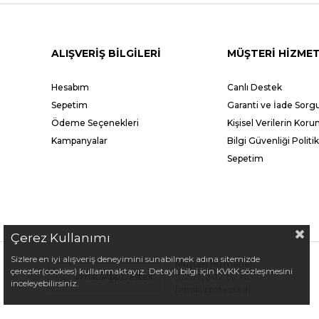
ALIŞVERİŞ BİLGİLERİ
MÜŞTERİ HİZMET
Hesabım
Canlı Destek
Sepetim
Garanti ve İade Sor
Ödeme Seçenekleri
Kişisel Verilerin Kor
Kampanyalar
Bilgi Güvenliği Politik
Sepetim
Çerez Kullanımı
Sizlere en iyi alışveriş deneyimini sunabilmek adına sitemizde
Müşteri Hizmetleri
çerezler(cookies) kullanmaktayız. Detaylı bilgi için KVKK sözleşmesini
(0232) 502 66 76
-
WhatsApp Destek
inceleyebilirsiniz.
[email protected]