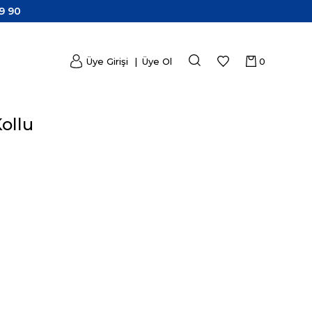
9 90
Üye Girişi
Üye Ol
0
ollu