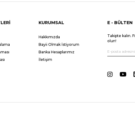
LERİ
KURUMSAL
E - BÜLTEN
Takipte kalın. F
Hakkımızda
olun!
gulama
Bayii Olmak İstiyorum
unması
Banka Hesaplarımız
ası
İletişim