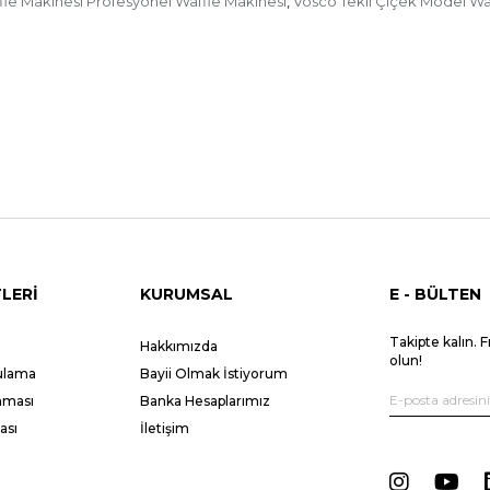
fle Makinesi Profesyonel Waffle Makinesi
Vosco Tekli Çiçek Model Wa
,
LERİ
KURUMSAL
E - BÜLTEN
Takipte kalın. F
Hakkımızda
olun!
gulama
Bayii Olmak İstiyorum
unması
Banka Hesaplarımız
ası
İletişim