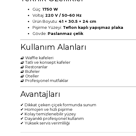
Güç:
1750 W
Voltaj:
220 V / 50–60 Hz
Ürün Boyutu:
41 × 30.5 × 24 cm
Pişirme Yüzeyi:
Teflon kaplı yapışmaz plaka
Gövde:
Paslanmaz çelik
Kullanım Alanları
🧇 Waffle kafeleri
🧇 Tatlı ve konsept kafeler
🧇 Restoranlar
🧇 Büfeler
🧇 Oteller
🧇 Profesyonel mutfaklar
Avantajları
✔ Dikkat çeken çiçek formunda sunum
✔ Homojen ve hızlı pişirme
✔ Kolay temizlenebilir yüzey
✔ Dayanıklı profesyonel kullanım
✔ Yüksek servis verimliliği