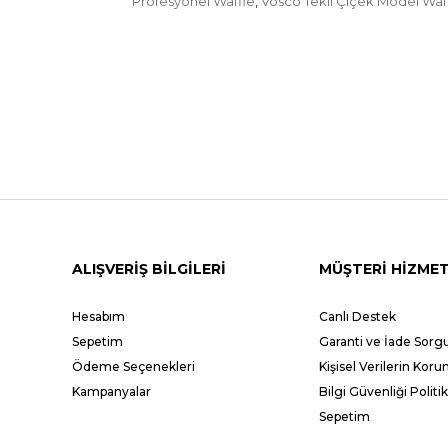
Profesyonel Waffle
Vosco Tekli Çiçek Model Waf
,
ALIŞVERİŞ BİLGİLERİ
MÜŞTERİ HİZMET
Hesabım
Canlı Destek
Sepetim
Garanti ve İade Sor
Ödeme Seçenekleri
Kişisel Verilerin Kor
Kampanyalar
Bilgi Güvenliği Politik
Sepetim