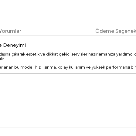
Yorumlar
Ödeme Seçenekl
le Deneyimi
şına çıkarak estetik ve dikkat çekici servisler hazırlamanıza yardımcı ol
ir.
sarlanan bu model; hızlı ısınma, kolay kullanım ve yüksek performansı bir 