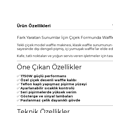
Ürün Özellikleri
Fark Yaratan Sunumlar İçin Çiçek Formunda Waff
Tekli çiçek model waffle makinesi, klasik waffle sunumunun dı
sayesinde dışı dengeli pişmiş, içi yumuşak waffle’lar elde edil
Kafe, tatlı noktaları ve yoğun servis veren işletmeler için ta
Öne Çıkan Özellikler
✅
1750W güçlü performans
✅
Özel çiçek desenli waffle kalıbı
✅
Teflon kaplı yapışmaz pişirme yüzeyi
✅
Ayarlanabilir sıcaklık kontrolü
✅
Seri pişirmelerde yüksek verim
✅
Gösterge ve sinyal lambaları
✅
Paslanmaz çelik dayanıklı gövde
Teknik Özellikler