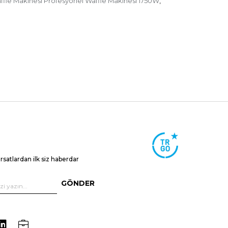
ffle Makinesi Profesyonel Waffle Makinesi 1750W
,
ırsatlardan ilk siz haberdar
GÖNDER