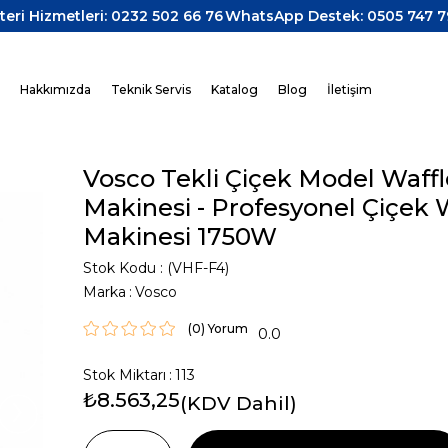
teri Hizmetleri: 0232 502 66 76
WhatsApp Destek: 0505 747 7
z
Hakkımızda
Teknik Servis
Katalog
Blog
İletişim
Vosco Tekli Çiçek Model Waffl
Makinesi - Profesyonel Çiçek 
Makinesi 1750W
Stok Kodu
(VHF-F4)
Marka
:
Vosco
(0)
0.0
Stok Miktarı
:
113
›
₺8.563,25
(KDV Dahil)