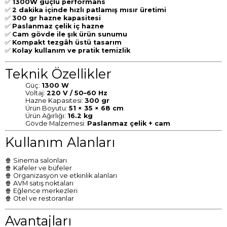
✅
1300W güçlü performans
✅
2 dakika içinde hızlı patlamış mısır üretimi
✅
300 gr hazne kapasitesi
✅
Paslanmaz çelik iç hazne
✅
Cam gövde ile şık ürün sunumu
✅
Kompakt tezgâh üstü tasarım
✅
Kolay kullanım ve pratik temizlik
Teknik Özellikler
Güç:
1300 W
Voltaj:
220 V / 50–60 Hz
Hazne Kapasitesi:
300 gr
Ürün Boyutu:
51 × 35 × 68 cm
Ürün Ağırlığı:
16.2 kg
Gövde Malzemesi:
Paslanmaz çelik + cam
Kullanım Alanları
🍿 Sinema salonları
🍿 Kafeler ve büfeler
🍿 Organizasyon ve etkinlik alanları
🍿 AVM satış noktaları
🍿 Eğlence merkezleri
🍿 Otel ve restoranlar
Avantajları