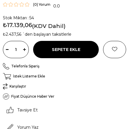
(0)
0.0
Stok Miktarı
:
54
₺17.139,06
(KDV Dahil)
₺2.437,56
`den başlayan taksitlerle
Telefonla Sipariş
İstek Listeme Ekle
Karşılaştır
Fiyat Düşünce Haber Ver
Tavsiye Et
Yorum Yaz