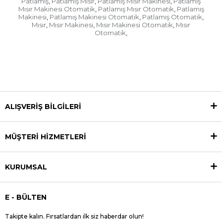
Patlamış
Patlamış Mısır
Patlamış Mısır Makinesi
Patlamış
,
,
,
Mısır Makinesi Otomatik
Patlamış Mısır Otomatik
Patlamış
,
,
Makinesi
Patlamış Makinesi Otomatik
Patlamış Otomatik
,
,
,
Mısır
Mısır Makinesi
Mısır Makinesi Otomatik
Mısır
,
,
,
Otomatik
,
ALIŞVERİŞ BİLGİLERİ
MÜŞTERİ HİZMETLERİ
KURUMSAL
E - BÜLTEN
Takipte kalın. Fırsatlardan ilk siz haberdar olun!