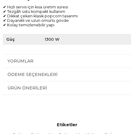
✔ Hızlı servis için kısa üretim süresi
✔ Tezgâh üstü kompakt kullanım
✔ Dikkat çeken klasik popcorn tasarımı
✔ Dayanıklı ve uzun ömürlü gövde
✔ Kolay temizlenebilir yapı
Güç
1300 W
YORUMLAR
ÖDEME SEÇENEKLERI
ÜRÜN ÖNERILERI
Etiketler