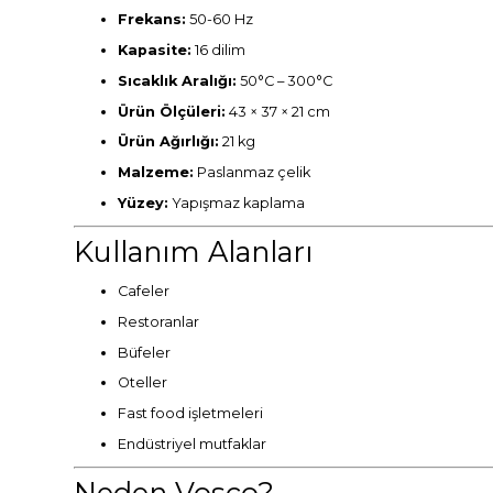
Frekans:
50-60 Hz
Kapasite:
16 dilim
Sıcaklık Aralığı:
50°C – 300°C
Ürün Ölçüleri:
43 × 37 × 21 cm
Ürün Ağırlığı:
21 kg
Malzeme:
Paslanmaz çelik
Yüzey:
Yapışmaz kaplama
Kullanım Alanları
Cafeler
Restoranlar
Büfeler
Oteller
Fast food işletmeleri
Endüstriyel mutfaklar
Neden Vosco?