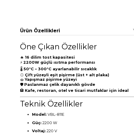
Ürün Özellikleri
Öne Çıkan Özellikler
🔥
16 dilim tost kapasitesi
⚡
2200W güçlü ısıtma performansı
🌡
50°C – 300°C ayarlanabilir sıcaklık
🍞
Çift yüzeyli eşit pişirme (üst + alt plaka)
🧽
Yapışmaz pişirme yüzeyi
🛡
Paslanmaz çelik dayanıklı gövde
🏨
Kafe, restoran, otel ve ticari mutfaklar için ideal
Teknik Özellikler
Model:
VBL-811E
Güç:
2200 W
Voltaj:
220 V