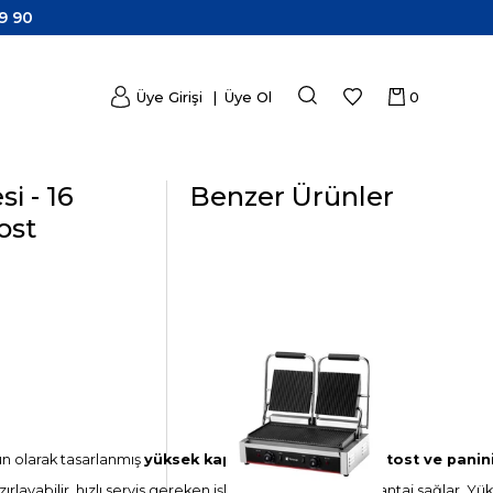
9 90
Üye Girişi
Üye Ol
0
i - 16
Benzer Ürünler
ost
n olarak tasarlanmış
yüksek kapasiteli profesyonel tost ve panin
layabilir, hızlı servis gereken işletmeler için büyük avantaj sağlar. Yükse