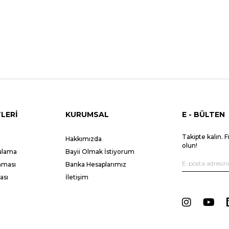
LERİ
KURUMSAL
E - BÜLTEN
Takipte kalın. F
Hakkımızda
olun!
gulama
Bayii Olmak İstiyorum
unması
Banka Hesaplarımız
ası
İletişim