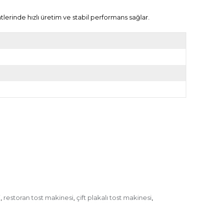
aatlerinde hızlı üretim ve stabil performans sağlar.
i
restoran tost makinesi
çift plakalı tost makinesi
,
,
,