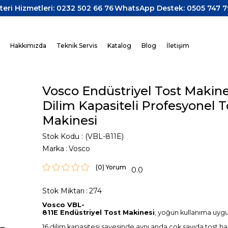
teri Hizmetleri: 0232 502 66 76
WhatsApp Destek: 0505 747 7
z
Hakkımızda
Teknik Servis
Katalog
Blog
İletişim
Vosco Endüstriyel Tost Makines
Dilim Kapasiteli Profesyonel T
Makinesi
Stok Kodu
(VBL-811E)
Marka
:
Vosco
(0)
0.0
Stok Miktarı
:
274
›
Vosco VBL-
811E Endüstriyel Tost Makinesi
, yoğun kullanıma uygu
16 dilim kapasitesi sayesinde aynı anda çok sayıda tost hazır